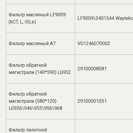
Фильтр масляный LF9009
LF9009\3401544 Waytek
(6CT, L, ISLe)
Фильтр масляный А7
VG1246070002
Фильтр обратной
29100008081
магистрали (140*590) LG952
Фильтр обратной
магистрали (580*120)
29100001051
LG936\946\953\956\968
Фильтр пилотной