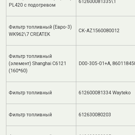
612600081335\1
PL420 с подогревом
Фильтр топливный (Евро-3)
CK-AZ1560080012
WK962\7 CREATEK
Фильтр топливный
(элемент) Shanghai C6121
D00-305-01+A, 86011845
(160*60)
Фильтр топливный
612600081334 Wayteko
Фильтр топливный
612630080203