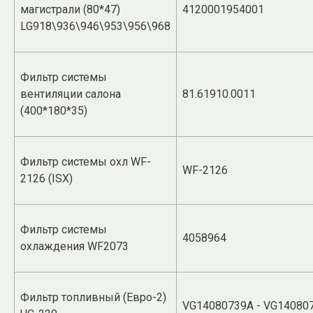
магистрали (80*47)
4120001954001
LG918\936\946\953\956\968
Фильтр системы
вентиляции салона
81.61910.0011
(400*180*35)
Фильтр системы охл WF-
WF-2126
2126 (ISX)
Фильтр системы
4058964
охлаждения WF2073
Фильтр топливный (Евро-2)
VG14080739A - VG14080