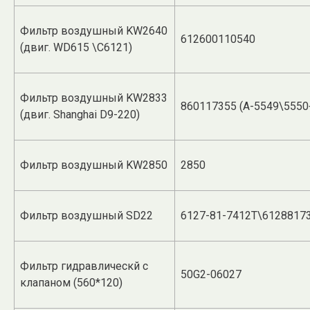
Фильтр воздушный KW2640
612600110540
(двиг. WD615 \С6121)
Фильтр воздушный KW2833
860117355 (А-5549\5550
(двиг. Shanghai D9-220)
Фильтр воздушный KW2850
2850
Фильтр воздушный SD22
6127-81-7412T\6128817
Фильтр гидравлическй с
50G2-06027
клапаном (560*120)